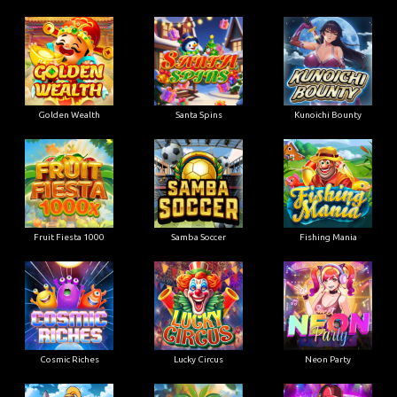
Golden Wealth
Santa Spins
Kunoichi Bounty
Fruit Fiesta 1000
Samba Soccer
Fishing Mania
Cosmic Riches
Lucky Circus
Neon Party