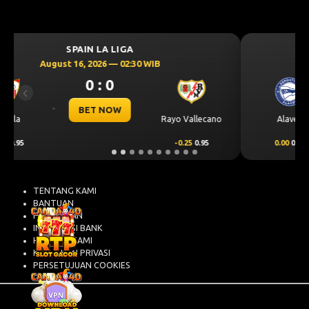
SPAIN LA LIGA
August 16, 2026 — 00:30 WIB
0 : 0
Previous
Next
BET NOW
Alaves
Getafe
0.00
0.62
0.00
-0.72
TENTANG KAMI
BANTUAN
PERATURAN
INFORMASI BANK
HUBUNGI KAMI
KEBIJAKAN PRIVASI
PERSETUJUAN COOKIES