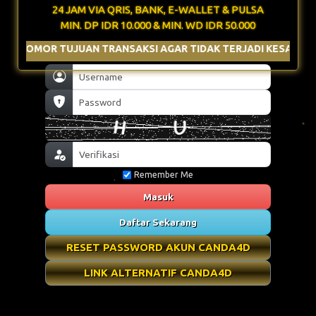
24 JAM VIA QRIS, BANK, E-WALLET & PULSA
MIN. DP IDR 10.000 & MIN. WD IDR 50.000
LI NOMOR TUJUAN TRANSAKSI AGAR TIDAK TERJADI KESALAHAN
Remember Me
Masuk
Daftar Sekarang
RESET PASSWORD AKUN CANDA4D
LINK ALTERNATIF CANDA4D