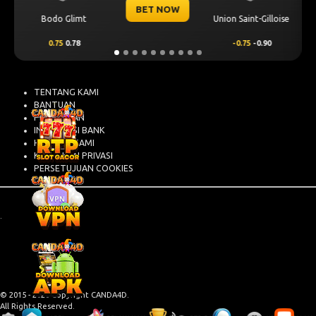
BET NOW
Union Saint-Gilloise
Kairat Almaty (n)
Le
-0.75
-0.90
0.00
0.82
TENTANG KAMI
BANTUAN
PERATURAN
INFORMASI BANK
HUBUNGI KAMI
KEBIJAKAN PRIVASI
PERSETUJUAN COOKIES
.
© 2015 - 2026 Copyright CANDA4D.
All Rights Reserved.