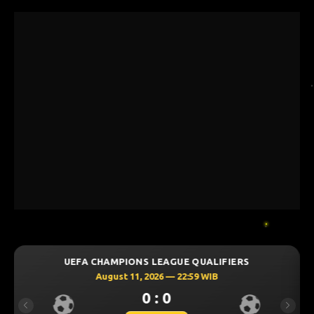
ALIFIERS
UEFA CHAMPIONS LEAGUE QUALIFI
WIB
August 11, 2026 — 22:00 WIB
0 : 0
Previous
Next