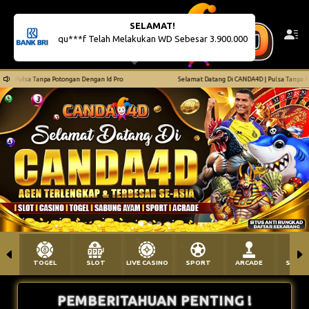
qu***f Telah Melakukan WD Sebesar 3.900.000
SELAMAT!
qu***f Telah Melakukan WD Sebesar 3.900.000
 Pulsa Tanpa Potongan Dengan Id Pro
Selamat Datang Di CANDA4D | Pulsa Tanpa Poton
TOGEL
SLOT
LIVE CASINO
SPORT
ARCADE
SABU
PEMBERITAHUAN PENTING !