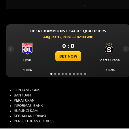
UEFA CHAMPIONS LEAGUE QUALIFIERS
August 12, 2026 — 02:00 WIB
0 : 0
Previous
Ne
BET NOW
Lyon
Sparta Praha
1
0.86
-1
0.96
TENTANG KAMI
BANTUAN
PERATURAN
INFORMASI BANK
HUBUNGI KAMI
KEBIJAKAN PRIVASI
PERSETUJUAN COOKIES