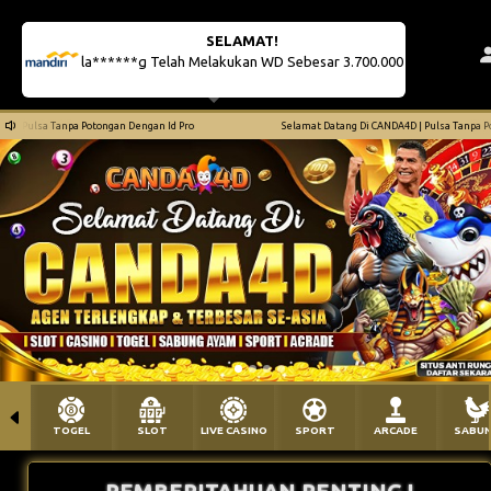
la******g Telah Melakukan WD Sebesar 3.700.000
SELAMAT!
la******g Telah Melakukan WD Sebesar 3.700.000
Pulsa Tanpa Potongan Dengan Id Pro
Selamat Datang Di CANDA4D | Pulsa Tanpa Potong
TOGEL
SLOT
LIVE CASINO
SPORT
ARCADE
SABU