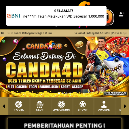
ne***m Telah Melakukan WD Sebesar 1.000.000
SELAMAT!
ne***m Telah Melakukan WD Sebesar 1.000.000
 Pulsa Tanpa Potongan Dengan Id Pro
Selamat Datang Di CANDA4D | Pulsa Tanpa Poton
TOGEL
SLOT
LIVE CASINO
SPORT
ARCADE
SABU
PEMBERITAHUAN PENTING !