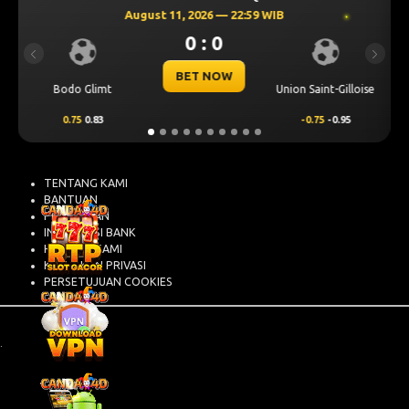
 2026 — 22:59 WIB
August 11, 2026 
0 : 0
0 : 
Previous
Next
ET NOW
BET N
Union Saint-Gilloise
FC Iberia 1999
-0.75
-0.95
0.75
0.88
TENTANG KAMI
BANTUAN
PERATURAN
INFORMASI BANK
HUBUNGI KAMI
KEBIJAKAN PRIVASI
PERSETUJUAN COOKIES
.