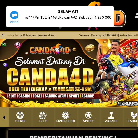
je****n Telah Melakukan WD Sebesar 4.830.000
SELAMAT!
je****n Telah Melakukan WD Sebesar 4.830.000
 Pulsa Tanpa Potongan Dengan Id Pro
Selamat Datang Di CANDA4D | Pulsa Tanpa Poton
TOGEL
SLOT
LIVE CASINO
SPORT
ARCADE
SABU