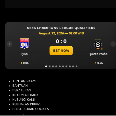
ONS LEAGUE QUALIFIERS
UEFA CHAMPIO
12, 2026 — 02:00 WIB
August 12
0 : 0
Previous
Ne
BET NOW
Sparta Praha
SK Sturm Graz
-1
0.96
-0.5
0.95
TENTANG KAMI
BANTUAN
PERATURAN
INFORMASI BANK
HUBUNGI KAMI
KEBIJAKAN PRIVASI
PERSETUJUAN COOKIES