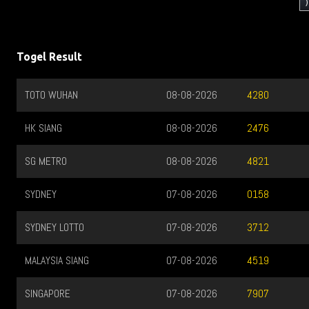
)
Togel Result
TOTO WUHAN
08-08-2026
4280
HK SIANG
08-08-2026
2476
SG METRO
08-08-2026
4821
SYDNEY
07-08-2026
0158
SYDNEY LOTTO
07-08-2026
3712
MALAYSIA SIANG
07-08-2026
4519
SINGAPORE
07-08-2026
7907