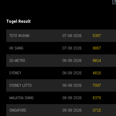
)
Togel Result
TOTO WUHAN
07-08-2026
5357
HK SIANG
07-08-2026
8867
SG METRO
06-08-2026
8814
SYDNEY
06-08-2026
4816
SYDNEY LOTTO
06-08-2026
7097
MALAYSIA SIANG
06-08-2026
6379
SINGAPORE
05-08-2026
0715