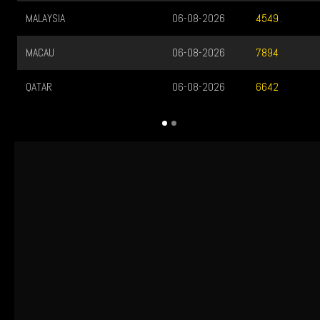
MALAYSIA
06-08-2026
4549
MACAU
06-08-2026
7894
QATAR
06-08-2026
6642